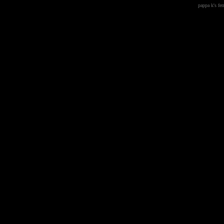
pappa k's fe